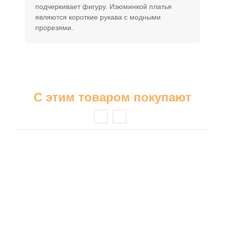
подчеркивает фигуру. Изюминкой платья
являются короткие рукава с модными
прорезями.
С этим товаром покупают
Бриджи
Шорты
Ночные сорочки
Пижамы
Платья
Сарафаны