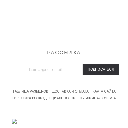
Туники
Футболки
Халаты
Спортивные костюмы
Домашние костюмы
Свитшоты и толстовки
Брюки
Майки
РАССЫЛКА
ПОДПИСАТЬСЯ
ТАБЛИЦА РАЗМЕРОВ
ДОСТАВКА И ОПЛАТА
КАРТА САЙТА
ПОЛИТИКА КОНФИДЕНЦИАЛЬНОСТИ
ПУБЛИЧНАЯ ОФЕРТА
8 800 201 09 19